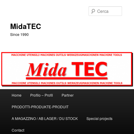
Vai
Vai
al
al
Cerca
contenuto
contenuto
principale
secondario
MidaTEC
Since 1990
Menu
Home
Profilo – Profil
Partner
principale
PRODOTTI-PRODUKTE-PRODUIT
A MAGAZZINO / AB LAGER / DU STOCK
Special projects
Contact