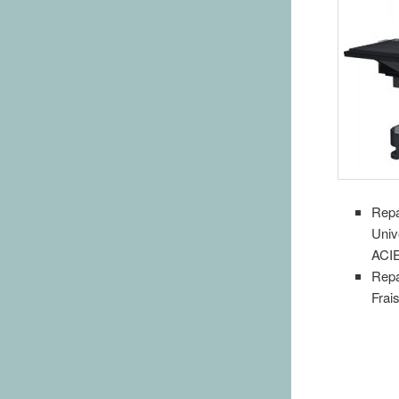
Repa
Univ
ACI
Repa
Frai