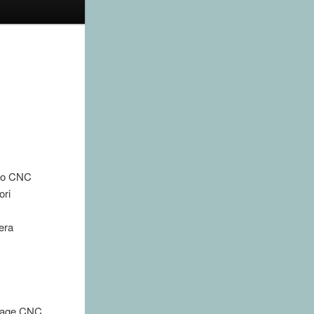
oro CNC
ori
era
nage CNC