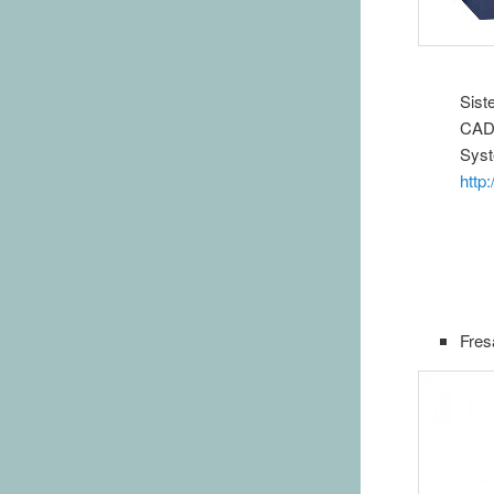
Sis
CAD
Sys
http
Fres