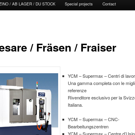
INO / AB LAGER / DU STOCK
Special projects
Contact
esare / Fräsen / Fraiser
YCM – Supermax – Centri di lav
Una gamma completa con le migli
referenze
Rivenditore esclusivo per la Svizz
Italiana.
YCM – Supermax – CNC-
Bearbeitungszentren
YCM – Supermax – Centre d’Usi