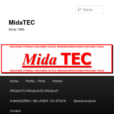
Vai
al
Cerca
contenuto
principale
MidaTEC
Since 1990
Menu
Home
Profilo – Profil
Partner
principale
PRODOTTI-PRODUKTE-PRODUIT
A MAGAZZINO / AB LAGER / DU STOCK
Special projects
Contact