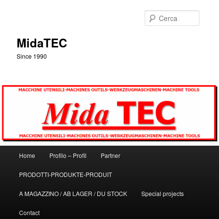
Vai
al
Cerca
contenuto
principale
MidaTEC
Since 1990
Menu
Home
Profilo – Profil
Partner
principale
PRODOTTI-PRODUKTE-PRODUIT
A MAGAZZINO / AB LAGER / DU STOCK
Special projects
Contact